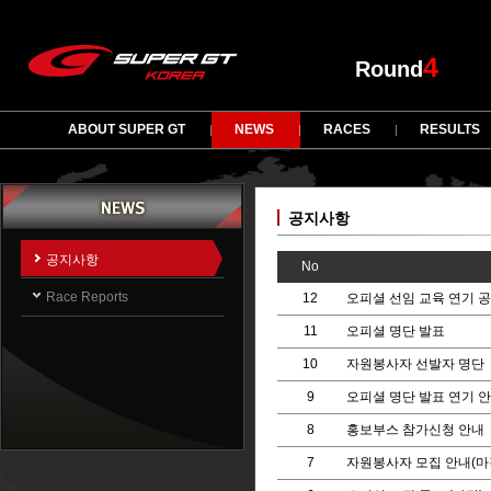
4
Round
ABOUT SUPER GT
NEWS
RACES
RESULTS
공지사항
공지사항
No
Race Reports
12
오피셜 선임 교육 연기 공
11
오피셜 명단 발표
10
자원봉사자 선발자 명단
9
오피셜 명단 발표 연기 안내
8
홍보부스 참가신청 안내
7
자원봉사자 모집 안내(마