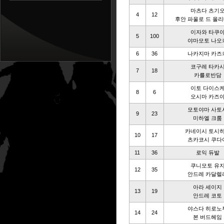
마츠다 츠기
4
12
후안 파울로 드 올
이자와 타쿠
5
100
야마모토 나오
6
36
나카지마 카즈
코구레 타카
7
18
카를로반담
이토 다이스
8
6
오시마 카즈
모토야마 사토
9
23
미하엘 크룸
카네이시 토시
10
17
츠카코시 쿠다
11
36
로익 듀발
쿠니모토 유
12
35
안드레 카달렐
아라 세이지
13
19
안드레 코토
야스다 히로노
14
24
본 버드헤임