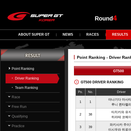
4
Round
ABOUT SUPER GT
NEWS
RACES
RESULTS
Point Ranking - Driver Ran
Point Ranking
GT500
Driver Ranking
GT500 DRIVER RANKING
Team Ranking
Po.
No.
Driver
Race
야나기다 마사
1
1
루니 퀸타렐
Free Run
타치카와 유
2
38
Qualifying
히라테 코헤
와키사카 주이
Practice
3
39
이시우라 히로