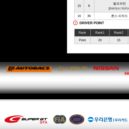
랄프퍼먼
15
8
코바야시 타카
16
36
룐스 리차드
DRIVER POINT
Rank
Rank1
Rank2
Point
20
15