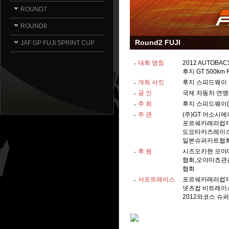
ROUND7
ROUND8
Round2 FUJI
JAF GP FUJI SPRINT CUP
대회 명칭
2012 AUTOBAC
후지 GT 500km 
개최 서킷
후지 스피드웨이
공 인
국제 자동차 연맹(F
주 최
후지 스피드웨이(
주 관
(주)GT 어소시에이
포르쉐카레라컵
도요타카즈레이스어
일본슈퍼카트협
후 원
시즈오카현 오야
협회,오야마쵸관
협회
서포트레이스
포르쉐카레라컵재팬
넷츠컵 비트레이스
2012와코스 슈퍼