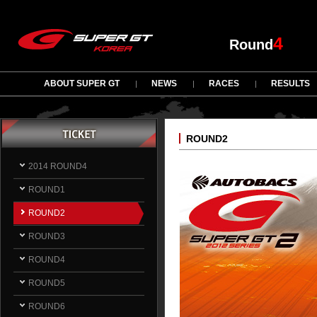
4
Round
ABOUT SUPER GT
NEWS
RACES
RESULTS
ROUND2
2014 ROUND4
ROUND1
ROUND2
ROUND3
ROUND4
ROUND5
ROUND6