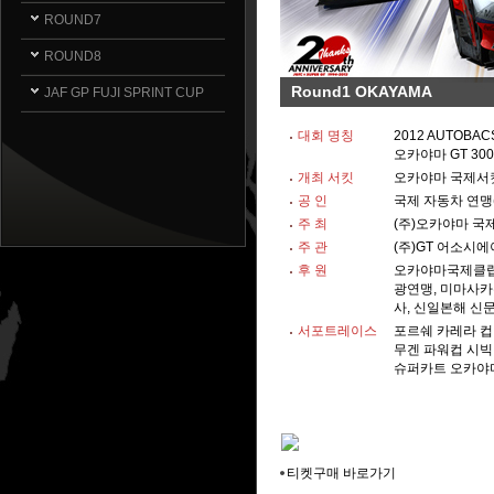
ROUND7
ROUND8
Round1 OKAYAMA
JAF GP FUJI SPRINT CUP
대회 명칭
2012 AUTOBAC
오카야마 GT 300
개최 서킷
오카야마 국제서
공 인
국제 자동차 연맹(F
주 최
(주)오카야마 국
주 관
(주)GT 어소시에이
후 원
오카야마국제클럽,
광연맹, 미마사
사, 신일본해 신
서포트레이스
포르쉐 카레라 컵 
무겐 파워컵 시빅
슈퍼카트 오카야
티켓구매 바로가기