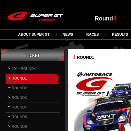
4
Round
ABOUT SUPER GT
NEWS
RACES
RESULTS
ROUND1
2014 ROUND4
ROUND1
ROUND2
ROUND3
ROUND4
ROUND5
ROUND6