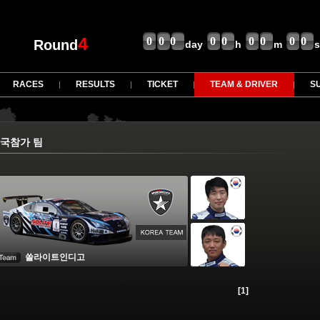
4
000
00
00
00
Round
day
h
m
s
RACES
RESULTS
TICKET
TEAM & DRIVER
S
국참가 팀
쏠라이트인디고
[1]